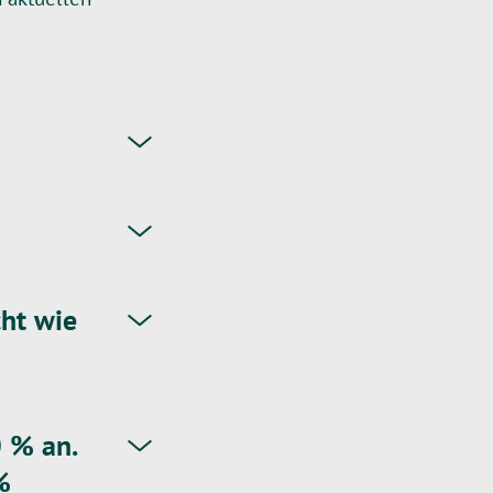
ht wie
0 % an.
%