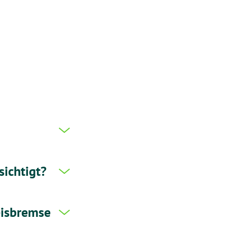
ichtigt?
eisbremse