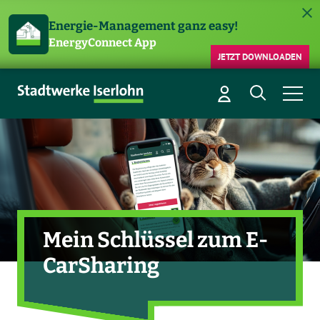
Energie-Management ganz easy!
EnergyConnect App
JETZT DOWNLOADEN
Mein Schlüssel zum E-
CarSharing