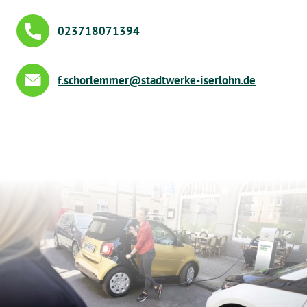
023718071394
f
sch
rl
mm
r
st
dtw
rk
-
s
rl
hn
d