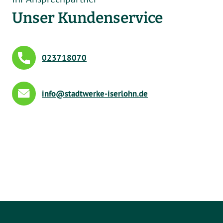
Unser Kundenservice
023718070
nf
st
dtw
rk
-
s
rl
hn
d