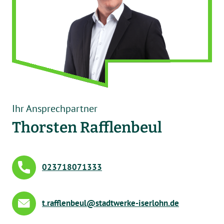
Ihr Ansprechpartner
Thorsten Rafflenbeul
023718071333
t
r
ffl
nb
l
st
dtw
rk
-
s
rl
hn
d